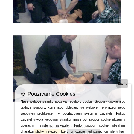
ŠKOLENÍ
LIFEPACK
2011_6
Zavřít
🍪 Používáme Cookies
Naše webové stránky používají soubory cookie. Soubory cookie jsou
textové soubory, které jsou ukládány ve webovém prohlížeči nebo
webovým prohlížečem v počítačovém systému uživatele. Pokud
uživatel vyvolá webovou stránku, může být soubor cookie uložen v
operačním systému uživatele. Tento soubor cookie obsahuje
Je 35 obrázků v kategorii
charakteristický řetězec, který umožňuje jednoznačnou identifikaci