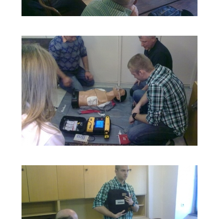
PROGRAMY PRO ŠKOLY
FOTO
VIDEO
KONTAKT
ŠKOLENÍ
LIFEPACK
2011_4
ŠKOLENÍ
LIFEPACK
2011_5