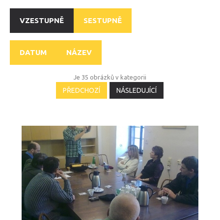
POVINNOSTI STRÁŽNÍKŮ
VZESTUPNĚ
SESTUPNĚ
USTROJENOST STRÁŽNÍKŮ
PŘÍPRAVA STRÁŽNÍKŮ
DATUM
NÁZEV
MP RADÍ
NAPSALI O NÁS
Je 35 obrázků v kategorii
PŘEDCHOZÍ
NÁSLEDUJÍCÍ
PREVENCE
KAMEROVÝ SYSTÉM
DOHLED NAD DOMOVEM
ZPRAVODAJ
KONTAKT NA PREVENTISTU
ŠKOLENÍ
LIFEPACK
2011_3
AKTIVITY
AKTIVITY PRO DĚTI
AKTIVITY PRO SENIORY