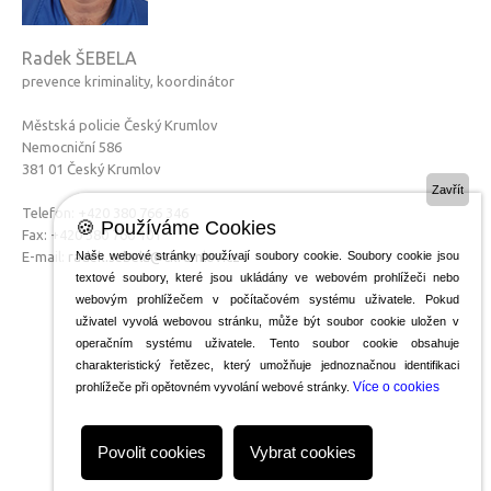
POVINNOSTI STRÁŽNÍKŮ
Radek ŠEBELA
USTROJENOST STRÁŽNÍKŮ
prevence kriminality, koordinátor
PŘÍPRAVA STRÁŽNÍKŮ
Městská policie Český Krumlov
MP RADÍ
Nemocniční 586
NAPSALI O NÁS
381 01 Český Krumlov
Zavřít
PREVENCE
Telefon: +420 380 766 346
🍪 Používáme Cookies
Fax: +420 380 766 101
KAMEROVÝ SYSTÉM
E-mail:
radek.sebela@ckrumlov.cz
Naše webové stránky používají soubory cookie. Soubory cookie jsou
textové soubory, které jsou ukládány ve webovém prohlížeči nebo
DOHLED NAD DOMOVEM
webovým prohlížečem v počítačovém systému uživatele. Pokud
ZPRAVODAJ
uživatel vyvolá webovou stránku, může být soubor cookie uložen v
operačním systému uživatele. Tento soubor cookie obsahuje
KONTAKT NA PREVENTISTU
charakteristický řetězec, který umožňuje jednoznačnou identifikaci
Více o cookies
prohlížeče při opětovném vyvolání webové stránky.
AKTIVITY
AKTIVITY PRO DĚTI
Povolit cookies
Vybrat cookies
AKTIVITY PRO SENIORY