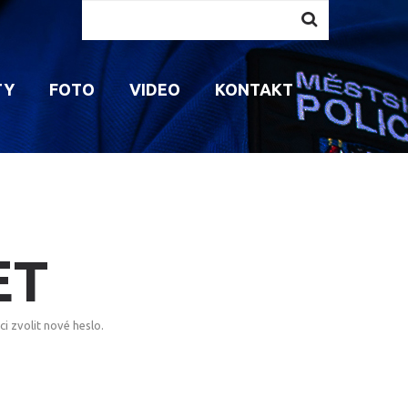
Vyhledávání...
TY
FOTO
VIDEO
KONTAKT
AVENÍ MP
AKTIVITY PRO DĚTI
KONTAKT NA PREVENTISTU
PŘÍPRAVA STRÁŽNÍKŮ
VEM
ÁVNĚNÍ STRÁŽNÍKŮ
AKTIVITY PRO SENIORY
MP RADÍ
INNOSTI STRÁŽNÍKŮ
PROGRAMY PRO ŠKOLY
NAPSALI O NÁS
ROJENOST STRÁŽNÍKŮ
ET
 zvolit nové heslo.