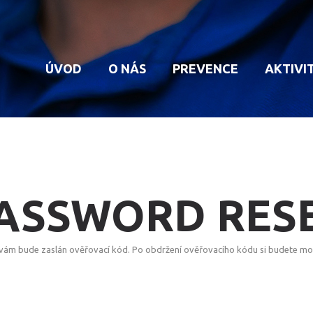
ÚVOD
O NÁS
PREVENCE
AKTIVI
HISTORIE MP
KAMEROVÝ SYSTÉM
VYB
STRUKTURA MP
DOHLED NAD DOMO
OPR
PŮSOBNOST MP
ZPRAVODAJ
POV
ÚKOLY MP
UST
ASSWORD
RES
vám bude zaslán ověřovací kód. Po obdržení ověřovacího kódu si budete moci