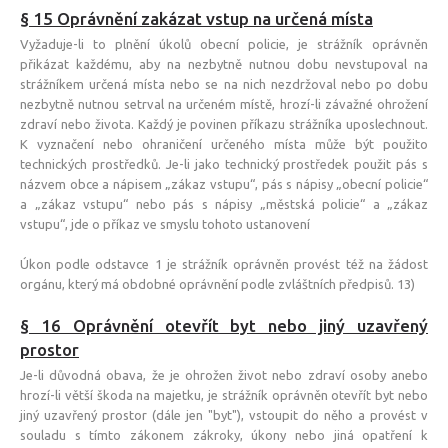
§ 15 Oprávnění zakázat vstup na určená místa
Vyžaduje-li to plnění úkolů obecní policie, je strážník oprávněn
přikázat každému, aby na nezbytně nutnou dobu nevstupoval na
strážníkem určená místa nebo se na nich nezdržoval nebo po dobu
nezbytně nutnou setrval na určeném místě, hrozí-li závažné ohrožení
zdraví nebo života. Každý je povinen příkazu strážníka uposlechnout.
K vyznačení nebo ohraničení určeného místa může být použito
technických prostředků. Je-li jako technický prostředek použit pás s
názvem obce a nápisem „zákaz vstupu“, pás s nápisy „obecní policie“
a „zákaz vstupu“ nebo pás s nápisy „městská policie“ a „zákaz
vstupu“, jde o příkaz ve smyslu tohoto ustanovení
Úkon podle odstavce 1 je strážník oprávněn provést též na žádost
orgánu, který má obdobné oprávnění podle zvláštních předpisů. 13)
§ 16 Oprávnění otevřít byt nebo jiný uzavřený
prostor
Je-li důvodná obava, že je ohrožen život nebo zdraví osoby anebo
hrozí-li větší škoda na majetku, je strážník oprávněn otevřít byt nebo
jiný uzavřený prostor (dále jen "byt"), vstoupit do něho a provést v
souladu s tímto zákonem zákroky, úkony nebo jiná opatření k