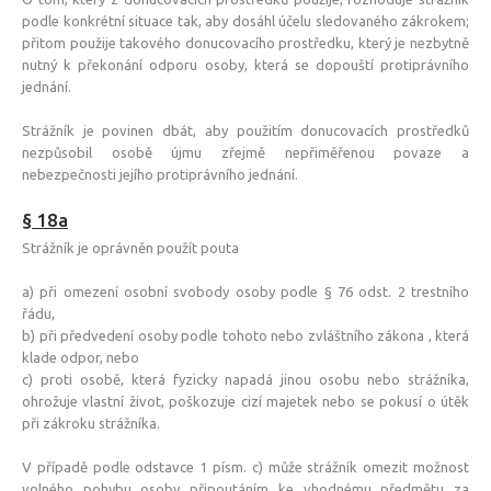
podle konkrétní situace tak, aby dosáhl účelu sledovaného zákrokem;
přitom použije takového donucovacího prostředku, který je nezbytně
nutný k překonání odporu osoby, která se dopouští protiprávního
jednání.
Strážník je povinen dbát, aby použitím donucovacích prostředků
nezpůsobil osobě újmu zřejmě nepřiměřenou povaze a
nebezpečnosti jejího protiprávního jednání.
§ 18a
Strážník je oprávněn použít pouta
a) při omezení osobní svobody osoby podle § 76 odst. 2 trestního
řádu,
b) při předvedení osoby podle tohoto nebo zvláštního zákona , která
klade odpor, nebo
c) proti osobě, která fyzicky napadá jinou osobu nebo strážníka,
ohrožuje vlastní život, poškozuje cizí majetek nebo se pokusí o útěk
při zákroku strážníka.
V případě podle odstavce 1 písm. c) může strážník omezit možnost
volného pohybu osoby připoutáním ke vhodnému předmětu za