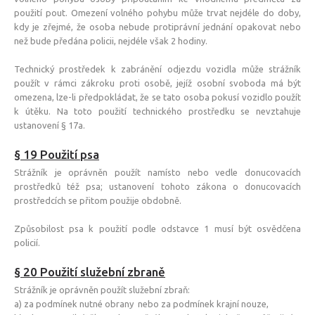
použití pout. Omezení volného pohybu může trvat nejdéle do doby,
kdy je zřejmé, že osoba nebude protiprávní jednání opakovat nebo
než bude předána policii, nejdéle však 2 hodiny.
Technický prostředek k zabránění odjezdu vozidla může strážník
použít v rámci zákroku proti osobě, jejíž osobní svoboda má být
omezena, lze-li předpokládat, že se tato osoba pokusí vozidlo použít
k útěku. Na toto použití technického prostředku se nevztahuje
ustanovení § 17a.
§ 19 Použití psa
Strážník je oprávněn použít namísto nebo vedle donucovacích
prostředků též psa; ustanovení tohoto zákona o donucovacích
prostředcích se přitom použije obdobně.
Způsobilost psa k použití podle odstavce 1 musí být osvědčena
policií.
§ 20 Použití služební zbraně
Strážník je oprávněn použít služební zbraň:
a) za podmínek nutné obrany nebo za podmínek krajní nouze,