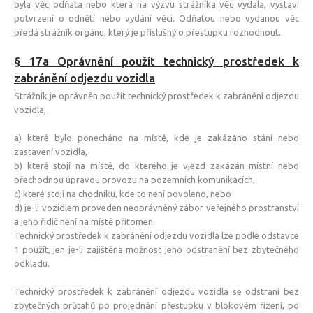
byla věc odňata nebo která na výzvu strážníka věc vydala, vystaví
potvrzení o odnětí nebo vydání věci. Odňatou nebo vydanou věc
předá strážník orgánu, který je příslušný o přestupku rozhodnout.
§ 17a Oprávnění použít technický prostředek k
zabránění odjezdu vozidla
Strážník je oprávněn použít technický prostředek k zabránění odjezdu
vozidla,
a) které bylo ponecháno na místě, kde je zakázáno stání nebo
zastavení vozidla,
b) které stojí na místě, do kterého je vjezd zakázán místní nebo
přechodnou úpravou provozu na pozemních komunikacích,
c) které stojí na chodníku, kde to není povoleno, nebo
d) je-li vozidlem proveden neoprávněný zábor veřejného prostranství
a jeho řidič není na místě přítomen.
Technický prostředek k zabránění odjezdu vozidla lze podle odstavce
1 použít, jen je-li zajištěna možnost jeho odstranění bez zbytečného
odkladu.
Technický prostředek k zabránění odjezdu vozidla se odstraní bez
zbytečných průtahů po projednání přestupku v blokovém řízení, po