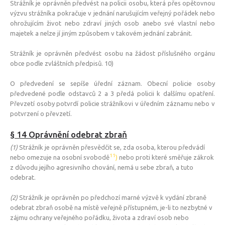
Strážník je oprávněn předvést na policii osobu, která přes opětovnou
výzvu strážníka pokračuje v jednání narušujícím veřejný pořádek nebo
ohrožujícím život nebo zdraví jiných osob anebo své vlastní nebo
majetek a nelze jí jiným způsobem v takovém jednání zabránit.
Strážník je oprávněn předvést osobu na žádost příslušného orgánu
obce podle zvláštních předpisů. 10)
O předvedení se sepíše úřední záznam. Obecní policie osoby
předvedené podle odstavců 2 a 3 předá policii k dalšímu opatření.
Převzetí osoby potvrdí policie strážníkovi v úředním záznamu nebo v
potvrzení o převzetí.
§ 14 Oprávnění odebrat zbraň
(1)
Strážník je oprávněn přesvědčit se, zda osoba, kterou předvádí
11
nebo omezuje na osobní svobodě
)
nebo proti které směřuje zákrok
z důvodu jejího agresivního chování, nemá u sebe zbraň, a tuto
odebrat.
(2)
Strážník je oprávněn po předchozí marné výzvě k vydání zbraně
odebrat zbraň osobě na místě veřejně přístupném, je-li to nezbytné v
zájmu ochrany veřejného pořádku, života a zdraví osob nebo