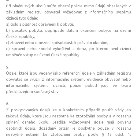
Při plnění svých úkolů může obecní policie mimo údajů obsažených v
základním registru obyvatel vyžadovat z informačního systému
cizinců tyto údaje:
a) číslo a platnost oprávnění k pobytu,
b) počátek pobytu, popřípadě datum ukončení pobytu na území
České republiky,
c) zbavení nebo omezení způsobilosti k právním úkonům,
d) správní nebo soudní vyhoštění a doba, po kterou není cizinci
umožněn vstup na území České republiky.
5.
Údaje, které jsou vedeny jako referenční údaje v základním registru
obyvatel, se využijí z informačního systému evidence obyvatel nebo
informačního systému cizinců, pouze pokud jsou ve tvaru
předcházejícím současný stav.
6.
Z poskytovaných údajů lze v konkrétním případě použít vždy jen
takové údaje, které jsou nezbytné ke ztotožnění osoby a v rozsahu
splnění daného úkolu. Jestliže vyžadované údaje mají povahu
osobních údajů, dožádaný orgán je poskytne pouze v rozsahu
nezbytně nutném ke ztotožnění osoby podle § 12 odst. 1.