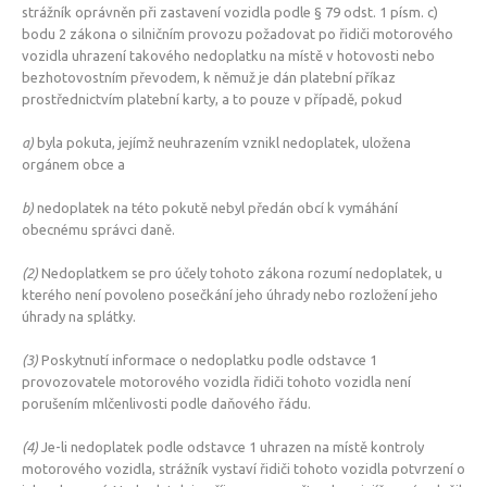
strážník oprávněn při zastavení vozidla podle § 79 odst. 1 písm. c)
bodu 2 zákona o silničním provozu požadovat po řidiči motorového
vozidla uhrazení takového nedoplatku na místě v hotovosti nebo
bezhotovostním převodem, k němuž je dán platební příkaz
prostřednictvím platební karty, a to pouze v případě, pokud
a)
byla pokuta, jejímž neuhrazením vznikl nedoplatek, uložena
orgánem obce a
b)
nedoplatek na této pokutě nebyl předán obcí k vymáhání
obecnému správci daně.
(2)
Nedoplatkem se pro účely tohoto zákona rozumí nedoplatek, u
kterého není povoleno posečkání jeho úhrady nebo rozložení jeho
úhrady na splátky.
(3)
Poskytnutí informace o nedoplatku podle odstavce 1
provozovatele motorového vozidla řidiči tohoto vozidla není
porušením mlčenlivosti podle daňového řádu.
(4)
Je-li nedoplatek podle odstavce 1 uhrazen na místě kontroly
motorového vozidla, strážník vystaví řidiči tohoto vozidla potvrzení o