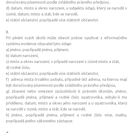
doručovány písemnosti podle zvláštního právního předpisu,
d) datum, místo a okres narození, u subjektu údajů, který se narodil v
cizině, datum, místo a stát, kde se narodil,
e) státní občanství, popřípadě více státních občanství.
3.
Při plnění svých úkolů může obecní policie využívat z informačního
systému evidence obyvatel tyto údaje:
a) jméno, popřípadě jména, příjmení,
b) datum narození,
c) místo a okres narození, v případě narození v cizině místo a stát,
d) rodné číslo,
e) státní občanství, popřípadě více státních občanství,
f) adresa místa trvalého pobytu, případně též adresa, na kterou mají
být doručovány písemnosti podle zvláštního právního předpisu,
g) zbavení nebo omezení způsobilosti k právním úkonům, jméno,
popřípadě jména, příjmení a rodné číslo opatrovníka, nebylo-li mu
přiděleno, datum, místo a okres jeho narození a u opatrovníka, který
se narodil v cizině, místo a stát, kde se narodil,
h) jméno, popřípadě jména, příjmení a rodné číslo otce, matky,
popřípadě jiného zákonného zástupce.
4.