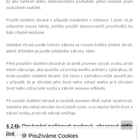
b) aby zamezil útěku nebezpečného pachatele, jehož nemůže jiným
způsobem zadržet.
Použití služební zbraně v případě uvedeném v odstavci 1 písm. b) je
přípustné pouze tehdy, jestliže použití donucovacích prostředků by
bylo zřejmě neúčinné.
Služební zbraní podle tohoto zákona se rozumí krátká střelná zbraň,
jejímž držitelem je podle zvláštního zákona obec.
Před použitím služební zbraně je strážník povinen vyzvat osobu, proti
které zakročuje, aby upustila od protiprávního jednání s výstrahou, že
bude použito služební zbraně. Od výzvy s výstrahou může upustit jen
v případě, že je ohrožen jeho život nebo zdraví anebo je-li ohrožen
život nebo zdraví jiné osoby a zákrok nesnese odkladu.
Při použití služební zbraně je strážník povinen dbát nutné opatrnosti,
zejména aby nebyl ohrožen život jiných osob, a co nejvíce šetřit život a
zdraví osoby, proti níž zákrok směřuje.
§ 24b Oprávnění pořizovat zvukové, obrazové nebo
Zavřít
jiné záznamy
🍪 Používáme Cookies