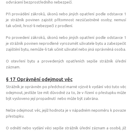
odvrácení bezprostředního nebezpečí.
Při provádění zákroků, úkonů nebo jiných opatření podle odstavce 1
je strážník povinen zajistit přítomnost nezúčastněné osoby; nemusí
tak učinit, hrozí-li nebezpečí z prodlení.
Po provedení zákroků, úkonů nebo jiných opatření podle odstavce 1
je strážník povinen neprodleně vyrozumět uživatele bytu a zabezpečit
zajištění bytu, nemůže-li tak učinit uživatel nebo jiná oprávněná osoba.
O otevření bytu a provedených opatřeních sepíše strážník úřední
záznam.
§ 17 Oprávnění odejmout věc
Strážník je oprávněn po předchozí marné výzvě k vydání věci tuto věc
odejmout, jestliže lze mít důvodně za to, že v řízení o přestupku může
být vysloveno její propadnutí nebo může být zabrána.
Nelze odejmout věc, jejíž hodnota je v nápadném nepoměru k povaze
přestupku.
O odnětí nebo vydání věci sepíše strážník úřední záznam a osobě, jíž