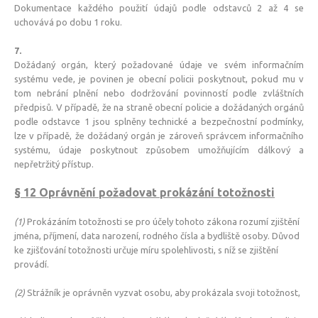
Dokumentace každého použití údajů podle odstavců 2 až 4 se
uchovává po dobu 1 roku.
7.
Dožádaný orgán, který požadované údaje ve svém informačním
systému vede, je povinen je obecní policii poskytnout, pokud mu v
tom nebrání plnění nebo dodržování povinností podle zvláštních
předpisů. V případě, že na straně obecní policie a dožádaných orgánů
podle odstavce 1 jsou splněny technické a bezpečnostní podmínky,
lze v případě, že dožádaný orgán je zároveň správcem informačního
systému, údaje poskytnout způsobem umožňujícím dálkový a
nepřetržitý přístup.
§ 12 Oprávnění požadovat
prokáz
ání
totožnosti
(1)
Prokázáním totožnosti se pro účely tohoto zákona rozumí zjištění
jména, příjmení, data narození, rodného čísla a bydliště osoby. Důvod
ke zjišťování totožnosti určuje míru spolehlivosti, s níž se zjištění
provádí.
(2)
Strážník je oprávněn vyzvat osobu, aby prokázala svoji totožnost,