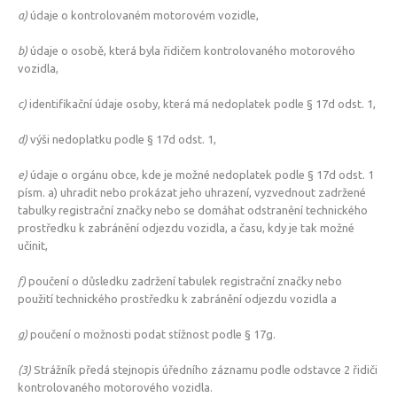
a)
údaje o kontrolovaném motorovém vozidle,
b)
údaje o osobě, která byla řidičem kontrolovaného motorového
vozidla,
c)
identifikační údaje osoby, která má nedoplatek podle § 17d odst. 1,
d)
výši nedoplatku podle § 17d odst. 1,
e)
údaje o orgánu obce, kde je možné nedoplatek podle § 17d odst. 1
písm. a) uhradit nebo prokázat jeho uhrazení, vyzvednout zadržené
tabulky registrační značky nebo se domáhat odstranění technického
prostředku k zabránění odjezdu vozidla, a času, kdy je tak možné
učinit,
f)
poučení o důsledku zadržení tabulek registrační značky nebo
použití technického prostředku k zabránění odjezdu vozidla a
g)
poučení o možnosti podat stížnost podle § 17g.
(3)
Strážník předá stejnopis úředního záznamu podle odstavce 2 řidiči
kontrolovaného motorového vozidla.