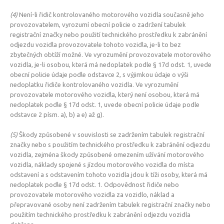
(4)
Není-li řidič kontrolovaného motorového vozidla současně jeho
provozovatelem, vyrozumí obecní policie o zadržení tabulek
registrační značky nebo použití technického prostředku k zabránění
odjezdu vozidla provozovatele tohoto vozidla, je-li to bez
zbytečných obtíží možné. Ve vyrozumění provozovatele motorového
vozidla, je-li osobou, která má nedoplatek podle § 17d odst. 1, uvede
obecní policie údaje podle odstavce 2, s výjimkou údaje o výši
nedoplatku řidiče kontrolovaného vozidla. Ve vyrozumění
provozovatele motorového vozidla, který není osobou, která má
nedoplatek podle § 17d odst. 1, uvede obecní policie údaje podle
odstavce 2 písm. a), b) a e) až g).
(5)
Škody způsobené v souvislosti se zadržením tabulek registrační
značky nebo s použitím technického prostředku k zabránění odjezdu
vozidla, zejména škody způsobené omezením užívání motorového
vozidla, náklady spojené s jízdou motorového vozidla do místa
odstavení a s odstavením tohoto vozidla jdou k tíži osoby, která má
nedoplatek podle § 17d odst. 1. Odpovědnost řidiče nebo
provozovatele motorového vozidla za vozidlo, náklad a
přepravované osoby není zadržením tabulek registrační značky nebo
použitím technického prostředku k zabránění odjezdu vozidla