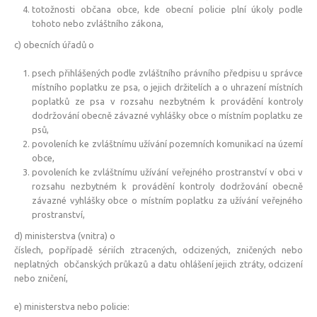
totožnosti občana obce, kde obecní policie plní úkoly podle
tohoto nebo zvláštního zákona,
c) obecních úřadů o
psech přihlášených podle zvláštního právního předpisu u správce
místního poplatku ze psa, o jejich držitelích a o uhrazení místních
poplatků ze psa v rozsahu nezbytném k provádění kontroly
dodržování obecně závazné vyhlášky obce o místním poplatku ze
psů,
povoleních ke zvláštnímu užívání pozemních komunikací na území
obce,
povoleních ke zvláštnímu užívání veřejného prostranství v obci v
rozsahu nezbytném k provádění kontroly dodržování obecně
závazné vyhlášky obce o místním poplatku za užívání veřejného
prostranství,
d) ministerstva (vnitra) o
číslech, popřípadě sériích ztracených, odcizených, zničených nebo
neplatných občanských průkazů a datu ohlášení jejich ztráty, odcizení
nebo zničení,
e) ministerstva nebo policie: