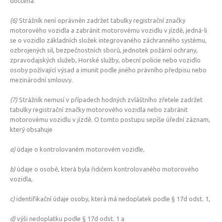
dotčena.
(6)
Strážník není oprávněn zadržet tabulky registrační značky
motorového vozidla a zabránit motorovému vozidlu v jízdě, jedná-li
se o vozidlo základních složek integrovaného záchranného systému,
ozbrojených sil, bezpečnostních sborů, jednotek požární ochrany,
zpravodajských služeb, Horské služby, obecní policie nebo vozidlo
osoby požívající výsad a imunit podle jiného právního předpisu nebo
mezinárodní smlouvy.
(7)
Strážník nemusí v případech hodných zvláštního zřetele zadržet
tabulky registrační značky motorového vozidla nebo zabránit
motorovému vozidlu v jízdě. O tomto postupu sepíše úřední záznam,
který obsahuje
a)
údaje o kontrolovaném motorovém vozidle,
b)
údaje o osobě, která byla řidičem kontrolovaného motorového
vozidla,
c)
identifikační údaje osoby, která má nedoplatek podle § 17d odst. 1,
d)
výši nedoplatku podle § 17d odst. 1 a