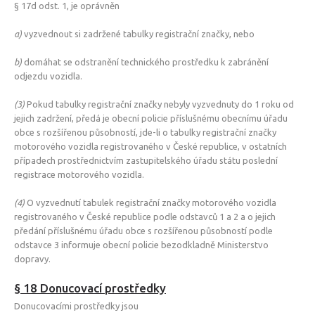
§ 17d odst. 1, je oprávněn
a)
vyzvednout si zadržené tabulky registrační značky, nebo
b)
domáhat se odstranění technického prostředku k zabránění
odjezdu vozidla.
(3)
Pokud tabulky registrační značky nebyly vyzvednuty do 1 roku od
jejich zadržení, předá je obecní policie příslušnému obecnímu úřadu
obce s rozšířenou působností, jde-li o tabulky registrační značky
motorového vozidla registrovaného v České republice, v ostatních
případech prostřednictvím zastupitelského úřadu státu poslední
registrace motorového vozidla.
(4)
O vyzvednutí tabulek registrační značky motorového vozidla
registrovaného v České republice podle odstavců 1 a 2 a o jejich
předání příslušnému úřadu obce s rozšířenou působností podle
odstavce 3 informuje obecní policie bezodkladně Ministerstvo
dopravy.
§ 18 Donucovací prostředky
Donucovacími prostředky jsou