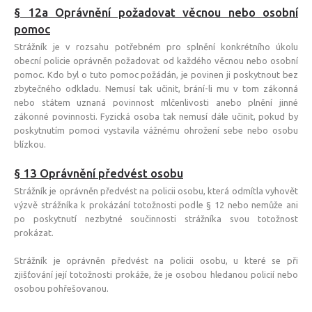
§ 12a Oprávnění požadovat věcnou nebo osobní
pomoc
Strážník je v rozsahu potřebném pro splnění konkrétního úkolu
obecní policie oprávněn požadovat od každého věcnou nebo osobní
pomoc. Kdo byl o tuto pomoc požádán, je povinen ji poskytnout bez
zbytečného odkladu. Nemusí tak učinit, brání-li mu v tom zákonná
nebo státem uznaná povinnost mlčenlivosti anebo plnění jinné
zákonné povinnosti. Fyzická osoba tak nemusí dále učinit, pokud by
poskytnutím pomoci vystavila vážnému ohrožení sebe nebo osobu
blízkou.
§ 13 Oprávnění předvést osobu
Strážník je oprávněn předvést na policii osobu, která odmítla vyhovět
výzvě strážníka k prokázání totožnosti podle § 12 nebo nemůže ani
po poskytnutí nezbytné součinnosti strážníka svou totožnost
prokázat.
Strážník je oprávněn předvést na policii osobu, u které se při
zjišťování její totožnosti prokáže, že je osobou hledanou policií nebo
osobou pohřešovanou.