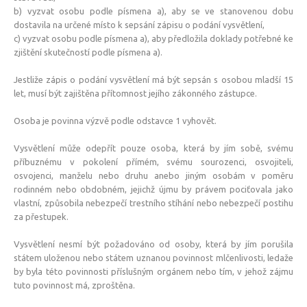
b) vyzvat osobu podle písmena a), aby se ve stanovenou dobu
POVINNOSTI STRÁŽNÍKŮ
dostavila na určené místo k sepsání zápisu o podání vysvětlení,
c) vyzvat osobu podle písmena a), aby předložila doklady potřebné ke
USTROJENOST STRÁŽNÍKŮ
zjištění skutečností podle písmena a).
PŘÍPRAVA STRÁŽNÍKŮ
Jestliže zápis o podání vysvětlení má být sepsán s osobou mladší 15
MP RADÍ
let, musí být zajištěna přítomnost jejího zákonného zástupce.
NAPSALI O NÁS
Osoba je povinna výzvě podle odstavce 1 vyhovět.
PREVENCE
Vysvětlení může odepřít pouze osoba, která by jím sobě, svému
KAMEROVÝ SYSTÉM
příbuznému v pokolení přímém, svému sourozenci, osvojiteli,
osvojenci, manželu nebo druhu anebo jiným osobám v poměru
DOHLED NAD DOMOVEM
rodinném nebo obdobném, jejichž újmu by právem pociťovala jako
ZPRAVODAJ
vlastní, způsobila nebezpečí trestního stíhání nebo nebezpečí postihu
za přestupek.
KONTAKT NA PREVENTISTU
AKTIVITY
Vysvětlení nesmí být požadováno od osoby, která by jím porušila
státem uloženou nebo státem uznanou povinnost mlčenlivosti, ledaže
AKTIVITY PRO DĚTI
by byla této povinnosti příslušným orgánem nebo tím, v jehož zájmu
tuto povinnost má, zproštěna.
AKTIVITY PRO SENIORY