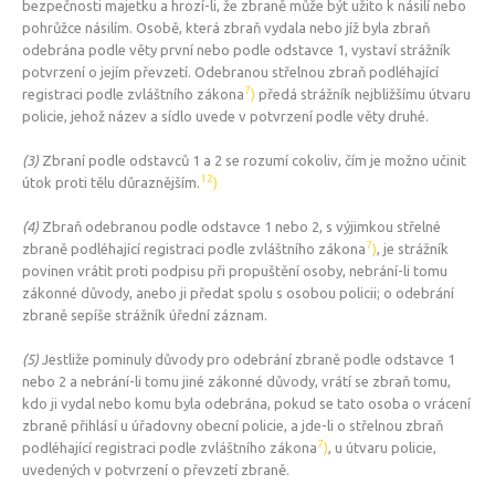
bezpečnosti majetku a hrozí-li, že zbraně může být užito k násilí nebo
pohrůžce násilím. Osobě, která zbraň vydala nebo jíž byla zbraň
odebrána podle věty první nebo podle odstavce 1, vystaví strážník
potvrzení o jejím převzetí. Odebranou střelnou zbraň podléhající
7
registraci podle zvláštního zákona
)
předá strážník nejbližšímu útvaru
policie, jehož název a sídlo uvede v potvrzení podle věty druhé.
(3)
Zbraní podle odstavců 1 a 2 se rozumí cokoliv, čím je možno učinit
12
útok proti tělu důraznějším.
)
(4)
Zbraň odebranou podle odstavce 1 nebo 2, s výjimkou střelné
7
zbraně podléhající registraci podle zvláštního zákona
)
, je strážník
povinen vrátit proti podpisu při propuštění osoby, nebrání-li tomu
zákonné důvody, anebo ji předat spolu s osobou policii; o odebrání
zbraně sepíše strážník úřední záznam.
(5)
Jestliže pominuly důvody pro odebrání zbraně podle odstavce 1
nebo 2 a nebrání-li tomu jiné zákonné důvody, vrátí se zbraň tomu,
kdo ji vydal nebo komu byla odebrána, pokud se tato osoba o vrácení
zbraně přihlásí u úřadovny obecní policie, a jde-li o střelnou zbraň
7
podléhající registraci podle zvláštního zákona
)
, u útvaru policie,
uvedených v potvrzení o převzetí zbraně.