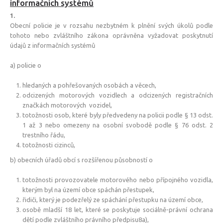
informačních systémů
1.
Obecní policie je v rozsahu nezbytném k plnění svých úkolů podle
tohoto nebo zvláštního zákona oprávněna vyžadovat poskytnutí
údajů z informačních systémů
a) policie o
hledaných a pohřešovaných osobách a věcech,
odcizených motorových vozidlech a odcizených registračních
značkách motorových vozidel,
totožnosti osob, které byly předvedeny na policii podle § 13 odst.
1 až 3 nebo omezeny na osobní svobodě podle § 76 odst. 2
trestního řádu,
totožnosti cizinců,
b) obecních úřadů obcí s rozšířenou působností o
totožnosti provozovatele motorového nebo přípojného vozidla,
kterým byl na území obce spáchán přestupek,
řidiči, který je podezřelý ze spáchání přestupku na území obce,
osobě mladší 18 let, které se poskytuje sociálně-právní ochrana
dětí podle zvláštního právního předpisu8a),