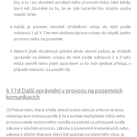
hry, a to i po skončení prodejní nebo provozní doby, také tehdy,
lze-li mít důvodně za to, že se zde hazardní hry účastní osoba
mladší 18 let.
Každý je povinen umožnit strážníkovi vstup do míst podle
odstavců 1 až 3. Tím není dotčena úprava vstupu do obydlí, jiného
prostoru nebo na pozemek.
Nelze-li jinak dosáhnout splnění úkolu obecní policie, je strážník
oprávněn za účelem vstupu do míst podle odstavců 2 a 3 tato
místa otevřít nebo jiným způsobem si do nich zjednat přístup, v
případě nutnosti i za použití síly
§ 17d
Další oprávnění v provozu na pozemních
komunikacích
(1)
Pokud obec, která zřídila obecní policii nebo je smluvní stranou
veřejnoprávní smlouvy podle § 3a a eviduje nedoplatek řidiče nebo
provozovatele motorového vozidla na pokutě za přestupek podle
zákona o silničním provozu, zákona o pozemních komunikacích nebo
zákona o silniční dopravě, který byl spáchán na území této obce, je