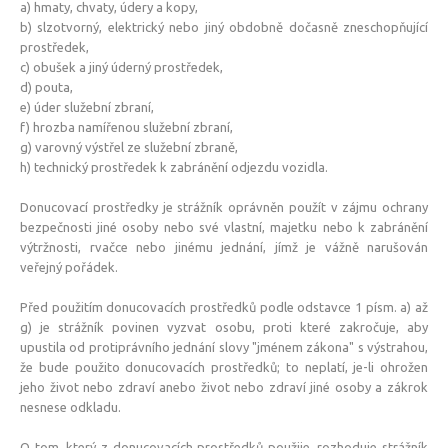
a) hmaty, chvaty, údery a kopy,
b) slzotvorný, elektrický nebo jiný obdobně dočasně zneschopňující
prostředek,
c) obušek a jiný úderný prostředek,
d) pouta,
e) úder služební zbraní,
f) hrozba namířenou služební zbraní,
g) varovný výstřel ze služební zbraně,
h) technický prostředek k zabránění odjezdu vozidla.
Donucovací prostředky je strážník oprávněn použít v zájmu ochrany
bezpečnosti jiné osoby nebo své vlastní, majetku nebo k zabránění
výtržnosti, rvačce nebo jinému jednání, jímž je vážně narušován
veřejný pořádek.
Před použitím donucovacích prostředků podle odstavce 1 písm. a) až
g) je strážník povinen vyzvat osobu, proti které zakročuje, aby
upustila od protiprávního jednání slovy "jménem zákona" s výstrahou,
že bude použito donucovacích prostředků; to neplatí, je-li ohrožen
jeho život nebo zdraví anebo život nebo zdraví jiné osoby a zákrok
nesnese odkladu.
O tom, který z donucovacích prostředků použije, rozhoduje strážník