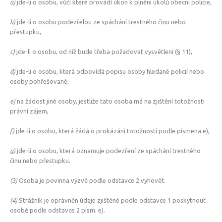
a)
jde-li o osobu, vůči které provádí úkon k plnění úkolů obecní policie,
b)
jde-li o osobu podezřelou ze spáchání trestného činu nebo
přestupku,
c)
jde-li o osobu, od níž bude třeba požadovat vysvětlení (§ 11),
d)
jde-li o osobu, která odpovídá popisu osoby hledané policií nebo
osoby pohřešované,
e)
na žádost jiné osoby, jestliže tato osoba má na zjištění totožnosti
právní zájem,
f)
jde-li o osobu, která žádá o prokázání totožnosti podle písmena e),
g)
jde-li o osobu, která oznamuje podezření ze spáchání trestného
činu nebo přestupku.
(3)
Osoba je povinna výzvě podle odstavce 2 vyhovět.
(4)
Strážník je oprávněn údaje zjištěné podle odstavce 1 poskytnout
osobě podle odstavce 2 písm. e).