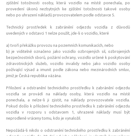
zjištění totožnosti osoby, která vozidlo na místě ponechala, po
provedení úkonů nezbytných ke zjištění totožnosti takové osoby
nebo po uhrazení nákladů provozovatelem podle odstavce 5.
Technický prostředek k zabránění odjezdu vozidla z důvodů
uvedených v odstavci 1 nelze použít, jde-li o vozidlo, které
a) tvoří překážku provozu na pozemních komunikacích, nebo
b) je viditelně označeno jako vozidlo ozbrojených sil, ozbrojených
bezpečnostních sborů, požární ochrany, vozidlo určené k poskytování
zdravotnických služeb, vozidlo invalidy nebo jako vozidlo osoby
požívající výsad a imunit podle zákona nebo mezinárodních smluv,
jimiž je Česká republika vázána.
Přiložení a odstranění technického prostředku k zabránění odjezdu
vozidla se provádí na náklady osoby, která vozidlo na místě
ponechala, a nelze-li ji zjistit, na náklady provozovatele vozidla.
Pokud došlo k přiložení technického prostředku k zabránění odjezdu
vozidla v rozporu s odstavcem 1, uhrazené náklady musí být
neprodleně vráceny tomu, kdo je vynaložil.
Nepožádá-li nikdo o odstranění technického prostředku k zabránění