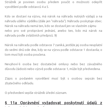
Strážník je povinen osobu předem poučit o možnosti odepřít
PROGRAMY PRO ŠKOLY
vysvětlení podle odstavců 4 a 5.
FOTO
Kdo se dostaví na výzvu, má nárok na náhradu nutných výdajů a na
VIDEO
náhradu ušlého výdělku (dále jen "náhrada"). Náhradu poskytuje obec.
Nárok na náhradu nemá ten, kdo se dostavil jen ve vlastním zájmu
KONTAKT
nebo pro své protiprávní jednání, anebo ten, kdo má nárok na
náhradu podle zvláštních předpisů. 9)
Nárok na náhradu podle odstavce 7 zaniká, jestliže jej osoba neuplatní
do sedmi dnů ode dne, kdy se na výzvu podle odstavce 1 dostavila; o
tom musí být osoba poučena.
Nevyhoví-li osoba bez dostatečné omluvy nebo bez závažného
důvodu žádosti nebo výzvě podle odstavce 1, může být předvedena.
Zápis o podaném vysvětlení musí být s osobou sepsán bez
zbytečného odkladu.
O předvedení sepíše strážník úřední záznam.
§ 11a Oprávnění vyžadovat poskytnutí údajů z