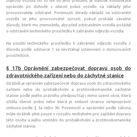
odjezdu vozidla do 30 dní od jeho přiložení, je vlastník komunikace
oprávněn po dohodě s obecní policií vozidlo na náklady jeho
provozovatele odstranit. Povinnosti úhrady nákladů na odstranění
vozidla se jeho provozovatel zprostí, pokud prokáže závažné
důvody, které mu znemožnily, aby před odstraněním vozidla požádal
o odstranění technického prostředku k zabránění odjezdu vozidla.
Na použití technického prostředku k zabránění odjezdu vozidla z
důvodu podle odstavce 1 se nevztahují ustanovení o donucovacích
prostředcích.
§ 17b Oprávnění zabezpečovat dopravu osob do
zdravotnického zařízení nebo do záchytné stanice
Strážník je oprávněn zabezpečovat dopravu osob do zdravotnického
zařízení nebo do protialkoholní a protitoxikomanické záchytné
stanice podle jiného právního předpisu15a) i mimo území obce, která
zřídila obecní policii nebo která je smluvní stranou veřejnoprávní
smlouvy podle § 3a nebo 3b. Povinnosti a oprávnění podle zákona
může strážník plnit pouze v rozsahu nezbytném pro zajištění dopravy
této osoby a jejího umístění do protialkoholní a protitoxikomanické
záchytné stanice.