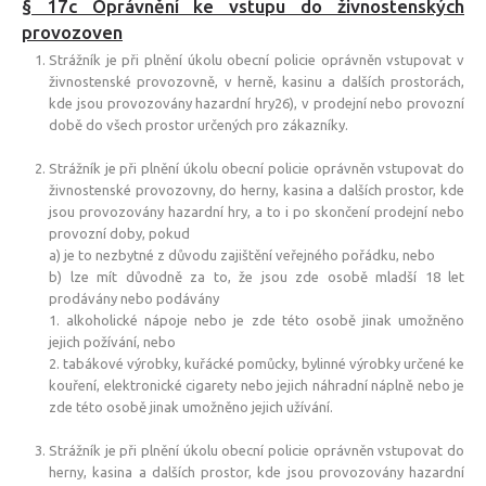
§ 17c Oprávnění ke vstupu do živnostenských
provozoven
Strážník je při plnění úkolu obecní policie oprávněn vstupovat v
živnostenské provozovně, v herně, kasinu a dalších prostorách,
kde jsou provozovány hazardní hry26), v prodejní nebo provozní
době do všech prostor určených pro zákazníky.
Strážník je při plnění úkolu obecní policie oprávněn vstupovat do
živnostenské provozovny, do herny, kasina a dalších prostor, kde
jsou provozovány hazardní hry, a to i po skončení prodejní nebo
provozní doby, pokud
a) je to nezbytné z důvodu zajištění veřejného pořádku, nebo
b) lze mít důvodně za to, že jsou zde osobě mladší 18 let
prodávány nebo podávány
1. alkoholické nápoje nebo je zde této osobě jinak umožněno
jejich požívání, nebo
2. tabákové výrobky, kuřácké pomůcky, bylinné výrobky určené ke
kouření, elektronické cigarety nebo jejich náhradní náplně nebo je
zde této osobě jinak umožněno jejich užívání.
Strážník je při plnění úkolu obecní policie oprávněn vstupovat do
herny, kasina a dalších prostor, kde jsou provozovány hazardní