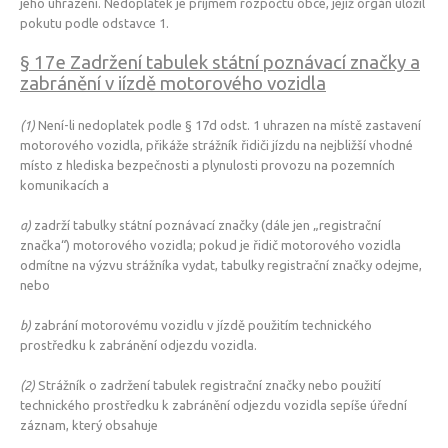
jeho uhrazení. Nedoplatek je příjmem rozpočtu obce, jejíž orgán uložil
pokutu podle odstavce 1.
§ 17e Zadržení tabulek státní poznávací značky a
zabránění v iízdě motorového vozidla
(1)
Není-li nedoplatek podle § 17d odst. 1 uhrazen na místě zastavení
motorového vozidla, přikáže strážník řidiči jízdu na nejbližší vhodné
místo z hlediska bezpečnosti a plynulosti provozu na pozemních
komunikacích a
a)
zadrží tabulky státní poznávací značky (dále jen „registrační
značka“) motorového vozidla; pokud je řidič motorového vozidla
odmítne na výzvu strážníka vydat, tabulky registrační značky odejme,
nebo
b)
zabrání motorovému vozidlu v jízdě použitím technického
prostředku k zabránění odjezdu vozidla.
(2)
Strážník o zadržení tabulek registrační značky nebo použití
technického prostředku k zabránění odjezdu vozidla sepíše úřední
záznam, který obsahuje